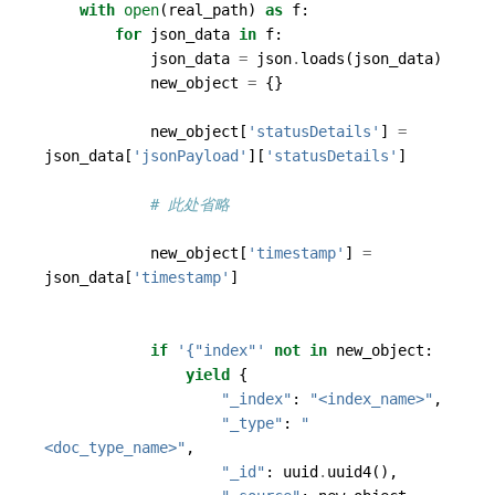
with
open
(
real_path
)
as
f
:
for
json_data
in
f
:
json_data
=
json
.
loads
(
json_data
)
new_object
=
{}
new_object
[
'statusDetails'
]
=
json_data
[
'jsonPayload'
][
'statusDetails'
]
# 此处省略
new_object
[
'timestamp'
]
=
json_data
[
'timestamp'
]
if
'{"index"'
not
in
new_object
:
yield
{
"_index"
:
"<index_name>"
,
"_type"
:
"
<doc_type_name>"
,
"_id"
:
uuid
.
uuid4
(),