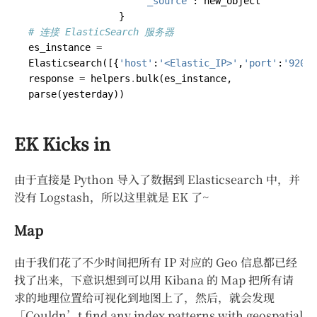
"_source"
:
new_object
}
# 连接 ElasticSearch 服务器
es_instance
=
Elasticsearch
([{
'host'
:
'<Elastic_IP>'
,
'port'
:
'9200'
response
=
helpers
.
bulk
(
es_instance
,
parse
(
yesterday
))
EK Kicks in
由于直接是 Python 导入了数据到 Elasticsearch 中，并
没有 Logstash，所以这里就是 EK 了~
Map
由于我们花了不少时间把所有 IP 对应的 Geo 信息都已经
找了出来，下意识想到可以用 Kibana 的 Map 把所有请
求的地理位置给可视化到地图上了，然后，就会发现
「Couldn’t find any index patterns with geospatial