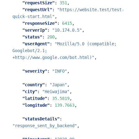
"requestSize"
:
351
,
"requestUrl"
:
"https://website.test/test-
quick-start.html"
,
"responseSize"
:
6415
,
"serverIp"
:
"10.174.0.5"
,
"status"
:
200
,
"userAgent"
:
"Mozilla/5.0 (compatible; 
Googlebot/2.1; 
+http://www.google.com/bot.html)"
,
"severity"
:
"INFO"
,
"country"
:
"Japan"
,
"city"
:
"Heiwajima"
,
"latitude"
:
35.5819
,
"longitude"
:
139.7663
,
"statusDetails"
:
"response_sent_by_backend"
,