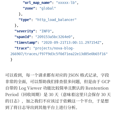
"url_map_name"
:
"xxxxx-lb"
,
"zone"
:
"global"
},
"type"
:
"http_load_balancer"
},
"severity"
:
"INFO"
,
"spanId"
:
"209153a5bc3264e0"
,
"timestamp"
:
"2020-09-21T13:00:11.297154Z"
,
"trace"
:
"projects/nova-blog-
266907/traces/f97f9d3c5f0d71ea22e13d85e0b65f16"
}
可以看到，每一个请求都有对应的 JSON 格式记录，字段
非常的全面，可以帮助我们排查很多问题，但是由于 GCP
自带的 Log Viewer 功能比较简单且默认的 Rentention
Period（回收周期）是 30 天（意味着这里只会保存 30 天
的日志），加之我们不应该过于依赖这一个平台，于是想
到了将日志导出到其他平台上进行分析。