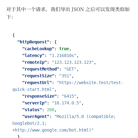
对于其中一个请求，我们导出 JSON 之后可以发现类似如
下：
{
"httpRequest"
:
{
"cacheLookup"
:
true
,
"latency"
:
"1.216810s"
,
"remoteIp"
:
"123.123.123.123"
,
"requestMethod"
:
"GET"
,
"requestSize"
:
"351"
,
"requestUrl"
:
"https://website.test/test-
quick-start.html"
,
"responseSize"
:
"6415"
,
"serverIp"
:
"10.174.0.5"
,
"status"
:
200
,
"userAgent"
:
"Mozilla/5.0 (compatible; 
Googlebot/2.1; 
+http://www.google.com/bot.html)"
},