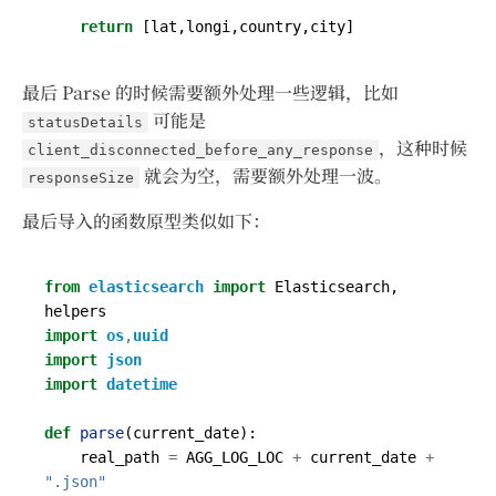
return
[
lat
,
longi
,
country
,
city
]
最后 Parse 的时候需要额外处理一些逻辑，比如
可能是
statusDetails
，这种时候
client_disconnected_before_any_response
就会为空，需要额外处理一波。
responseSize
最后导入的函数原型类似如下：
from
elasticsearch
import
Elasticsearch
,
helpers
import
os
,
uuid
import
json
import
datetime
def
parse
(
current_date
):
real_path
=
AGG_LOG_LOC
+
current_date
+
".json"