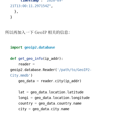
"timestamp"
:
"2020-09-
21T13:00:11.297154Z"
,
},
}
所以再加入一下 GeoIP 相关的信息：
import
geoip2.database
def
get_geo_info
(
ip_addr
):
reader
=
geoip2
.
database
.
Reader
(
'/path/to/GeoIP2-
City.mmdb'
)
geo_data
=
reader
.
city
(
ip_addr
)
lat
=
geo_data
.
location
.
latitude
longi
=
geo_data
.
location
.
longitude
country
=
geo_data
.
country
.
name
city
=
geo_data
.
city
.
name