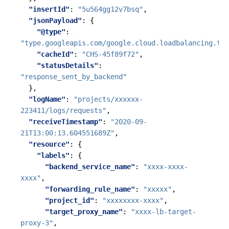
"insertId"
:
"5u564gg12v7bsq"
,
"jsonPayload"
:
{
"@type"
:
"type.googleapis.com/google.cloud.loadbalancing.typ
"cacheId"
:
"CHS-45f89f72"
,
"statusDetails"
:
"response_sent_by_backend"
},
"logName"
:
"projects/xxxxxx-
223411/logs/requests"
,
"receiveTimestamp"
:
"2020-09-
21T13:00:13.604551689Z"
,
"resource"
:
{
"labels"
:
{
"backend_service_name"
:
"xxxx-xxxx-
xxxx"
,
"forwarding_rule_name"
:
"xxxxx"
,
"project_id"
:
"xxxxxxxx-xxxx"
,
"target_proxy_name"
:
"xxxx-lb-target-
proxy-3"
,