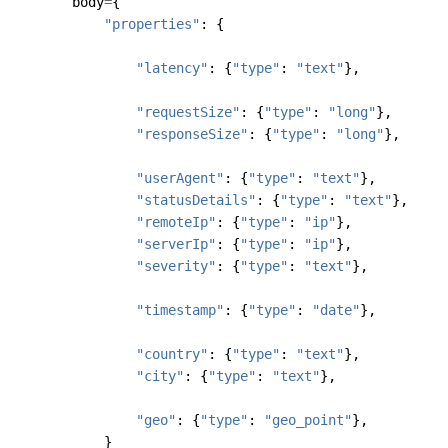
body
=
{
"properties"
:
{
"latency"
:
{
"type"
:
"text"
},
"requestSize"
:
{
"type"
:
"long"
},
"responseSize"
:
{
"type"
:
"long"
},
"userAgent"
:
{
"type"
:
"text"
},
"statusDetails"
:
{
"type"
:
"text"
},
"remoteIp"
:
{
"type"
:
"ip"
},
"serverIp"
:
{
"type"
:
"ip"
},
"severity"
:
{
"type"
:
"text"
},
"timestamp"
:
{
"type"
:
"date"
},
"country"
:
{
"type"
:
"text"
},
"city"
:
{
"type"
:
"text"
},
"geo"
:
{
"type"
:
"geo_point"
},
}