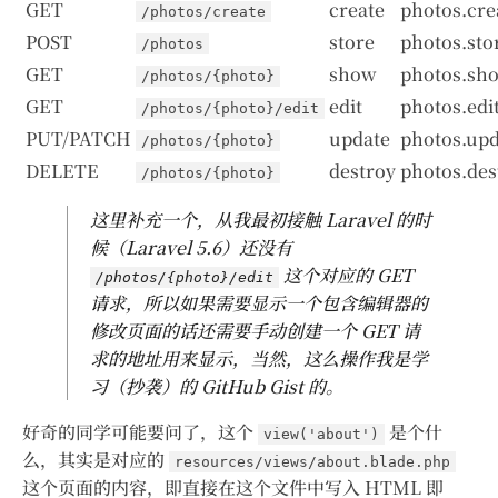
GET
create
photos.cre
/photos/create
POST
store
photos.sto
/photos
GET
show
photos.sh
/photos/{photo}
GET
edit
photos.edi
/photos/{photo}/edit
PUT/PATCH
update
photos.upd
/photos/{photo}
DELETE
destroy
photos.des
/photos/{photo}
这里补充一个，从我最初接触 Laravel 的时
候（Laravel 5.6）还没有
这个对应的 GET
/photos/{photo}/edit
请求，所以如果需要显示一个包含编辑器的
修改页面的话还需要手动创建一个 GET 请
求的地址用来显示，当然，这么操作我是学
习（抄袭）的 GitHub Gist 的。
好奇的同学可能要问了，这个
是个什
view('about')
么，其实是对应的
resources/views/about.blade.php
这个页面的内容，即直接在这个文件中写入 HTML 即