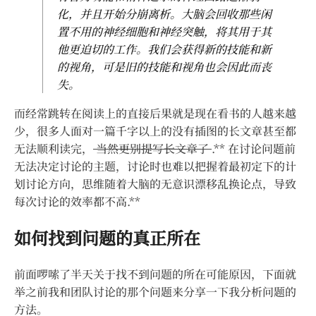
化，并且开始分崩离析。大脑会回收那些闲
置不用的神经细胞和神经突触，将其用于其
他更迫切的工作。我们会获得新的技能和新
的视角，可是旧的技能和视角也会因此而丧
失。
而经常跳转在阅读上的直接后果就是现在看书的人越来越
少，很多人面对一篇千字以上的没有插图的长文章甚至都
无法顺利读完，
当然更别提写长文章了
.** 在讨论问题前
无法决定讨论的主题，讨论时也难以把握着最初定下的计
划讨论方向，思维随着大脑的无意识漂移乱换论点，导致
每次讨论的效率都不高.**
如何找到问题的真正所在
前面啰嗦了半天关于找不到问题的所在可能原因，下面就
举之前我和团队讨论的那个问题来分享一下我分析问题的
方法。