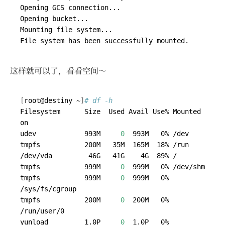
这样就可以了，看看空间～
[
root@destiny ~
]
# df -h
Filesystem      Size  Used Avail Use% Mounted 
udev            993M     
0
tmpfs           999M     
0
tmpfs           999M     
0
  999M   0% 
tmpfs           200M     
0
  200M   0% 
yunload         1.0P     
0
  1.0P   0% 