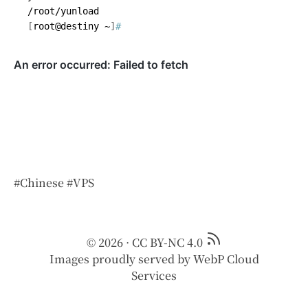
[
root@destiny ~
]
#
#Chinese
#VPS
© 2026
·
CC BY-NC 4.0
Images proudly served by
WebP Cloud
Services