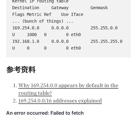
Kernel IP routing table

Destination     Gateway         Genmask         
Flags Metric Ref    Use Iface

... (bunch of things) ...

169.254.0.0     0.0.0.0         255.255.0.0     
U     1000   0        0 eth0

192.168.1.0     0.0.0.0         255.255.255.0   
参考资料
Why 169.254.0.0 appears by default in the
routing table?
169.254.0.0/16 addresses explained