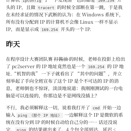
ipconfig
169.254
头的 IP，且做
的时候全部断在第一跳，于是我
tracert
在未经求证的情况下武断的认为：在 Windows 系统下，
所有没有分配到 IP 的计算机不会像 Linux 一样不显示
IP，而是显示成
开头的一个 IP.
169.254
昨天
在程序设计大赛团队赛
打酱油
的时候，老师在投影上给出
了 pc2server 的 IP 地址竟然也是一个
的 IP 地
169.254
址.“机智的我” 一下子就看出了 “其中的问题”，并立
刻举起了手向全班宣布了这个 IP 是个不可达的 IP 的消
息，老师倒也不惊讶，淡淡地说道：我刚刚测试的一台电
脑是可以连接的，你那边是不是网线没插上？
不行，我必须解释这一切，说着我打开了
开始一边
cmd
输入
一边解释这个 IP 是微软的系
ping 《那个 IP 地址》
统在没有分到 IP 的时候自动给自己分的一… 话还没说
完，
的结果就出来了，4 个包全部到达，延迟 <
ping