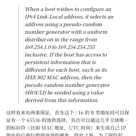
When a host wishes to configure an
IPv4 Link-Local address, it selects an
address using a pseudo-random
number generator with a uniform
distribut on in the range from
169.254.1.0 to 169.254.254.255
inclusive. If the host has access to
persistent information that is
different for each host, such as its
IEEE 802 MAC address, then the
pseudo-random number generator
SHOULD be seeded using a value
derived from this information.
这样看来有两重保证，首先这个 / 16 的 B 类地址段可以保
证有一个 65536 的池供选择，其次可以通过几乎全球唯一
的标识符（比如 MAC 地址，UTC 时间）来生成自己 IP
地址的后两位做到冲突的避免，除此之外，为了保险起