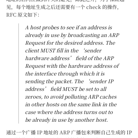
见，每个地址生成之后还需要有一个 check 的操作，
RFC 原文如下：
A host probes to see if an address is
already in use by broadcasting an ARP
Request for the desired address. The
client MUST fill in the ‘sender
hardware address’ field of the ARP
Request with the hardware address of
the interface through which it is
sending the packet. The ‘sender IP
address’ field MUST be set to all
zeroes, to avoid polluting ARP caches
in other hosts on the same link in the
case where the address turns out to
be already in use by another host.
通过一个广播 IP 地址的 ARP 广播包来判断自己生成的 IP