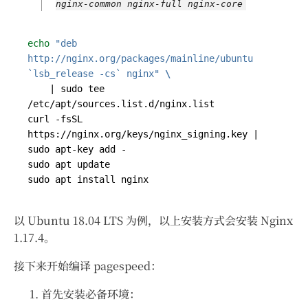
nginx-common nginx-full nginx-core
echo
"deb 
http://nginx.org/packages/mainline/ubuntu 
`lsb_release -cs` nginx"
|
 sudo tee 
curl -fsSL 
https://nginx.org/keys/nginx_signing.key 
|
以 Ubuntu 18.04 LTS 为例，以上安装方式会安装 Nginx
1.17.4。
接下来开始编译 pagespeed：
首先安装必备环境：