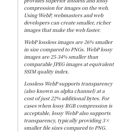
provides superior lossless and lossy
compression for images on the web.
Using WebP, webmasters and web
developers can create smaller, richer
images that make the web faster.
WebP lossless images are 26% smaller
in size compared to PNGs. WebP lossy
images are 25-34% smaller than
comparable JPEG images at equivalent
SSIM quality index.
Lossless WebP supports transparency
(also known as alpha channel) at a
cost of just 22% additional bytes. For
cases when lossy RGB compression is
acceptable, lossy WebP also supports
transparency, typically providing 3×
smaller file sizes compared to PNG.