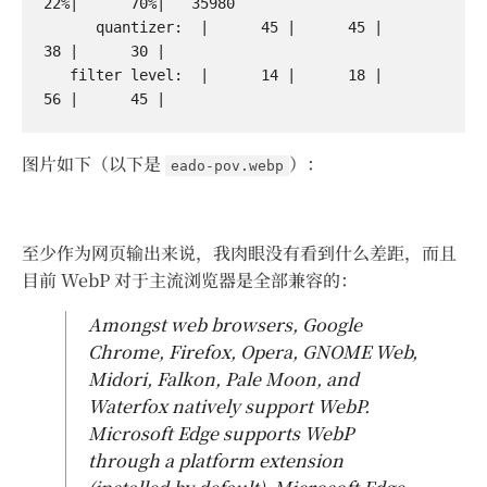
22%|      70%|   35980

      quantizer:  |      45 |      45 |      
38 |      30 |

   filter level:  |      14 |      18 |      
图片如下（以下是
）：
eado-pov.webp
至少作为网页输出来说，我肉眼没有看到什么差距，而且
目前 WebP 对于主流浏览器是全部兼容的：
Amongst web browsers, Google
Chrome, Firefox, Opera, GNOME Web,
Midori, Falkon, Pale Moon, and
Waterfox natively support WebP.
Microsoft Edge supports WebP
through a platform extension