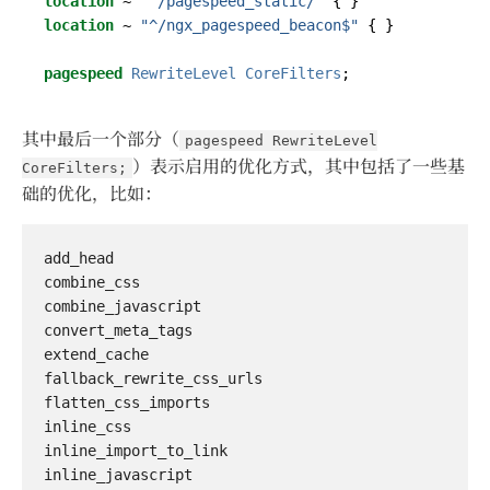
location
~
"^/pagespeed_static/"
{
}
location
~
"^/ngx_pagespeed_beacon$"
{
}
pagespeed
RewriteLevel
CoreFilters
;
其中最后一个部分（
pagespeed RewriteLevel
）表示启用的优化方式，其中包括了一些基
CoreFilters;
础的优化，比如：
add_head

combine_css

combine_javascript

convert_meta_tags

extend_cache

fallback_rewrite_css_urls

flatten_css_imports

inline_css

inline_import_to_link

inline_javascript
