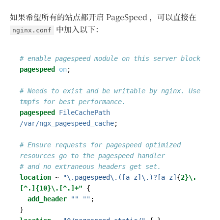
如果希望所有的站点都开启 PageSpeed ，可以直接在
中加入以下：
nginx.conf
pagespeed
on
;
# Needs to exist and be writable by nginx. Use 
pagespeed
FileCachePath
/var/ngx_pagespeed_cache
;
# Ensure requests for pagespeed optimized 
location
~
"\.pagespeed\.([a-z]\.)?[a-z]
{
2}\.
[^.]{10}\.[^.]+"
{
add_header
""
""
;
}