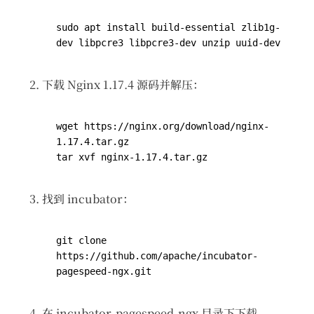
sudo apt install build-essential zlib1g-
下载 Nginx 1.17.4 源码并解压：
wget https://nginx.org/download/nginx-
找到 incubator：
git clone 
https://github.com/apache/incubator-
在 incubator-pagespeed-ngx 目录下下载