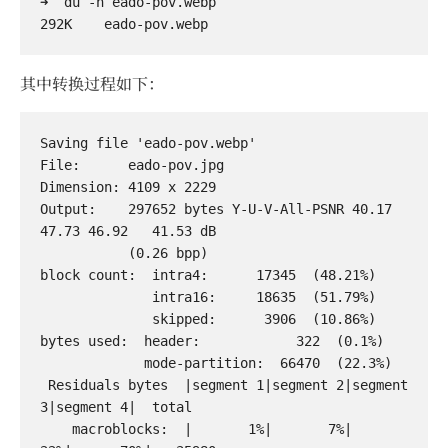
➜  du -h eado-pov.webp 

其中转换过程如下：
Saving file 'eado-pov.webp'

File:      eado-pov.jpg

Dimension: 4109 x 2229

Output:    297652 bytes Y-U-V-All-PSNR 40.17 
47.73 46.92   41.53 dB

           (0.26 bpp)

block count:  intra4:      17345  (48.21%)

              intra16:     18635  (51.79%)

              skipped:      3906  (10.86%)

bytes used:  header:            322  (0.1%)

             mode-partition:  66470  (22.3%)

 Residuals bytes  |segment 1|segment 2|segment 
3|segment 4|  total

    macroblocks:  |       1%|       7%|      