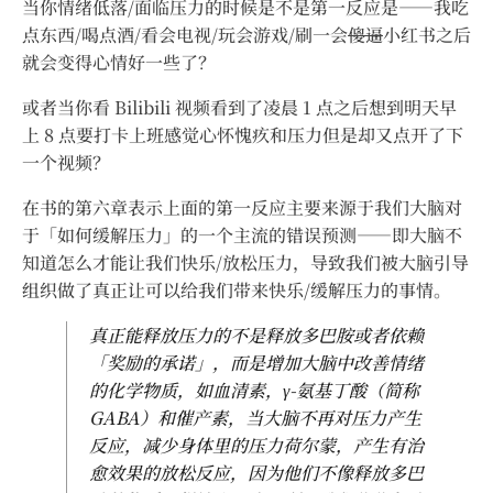
当你情绪低落/面临压力的时候是不是第一反应是——我吃
点东西/喝点酒/看会电视/玩会游戏/刷一会
傻逼
小红书之后
就会变得心情好一些了？
或者当你看 Bilibili 视频看到了凌晨 1 点之后想到明天早
上 8 点要打卡上班感觉心怀愧疚和压力但是却又点开了下
一个视频？
在书的第六章表示上面的第一反应主要来源于我们大脑对
于「如何缓解压力」的一个主流的错误预测——即大脑不
知道怎么才能让我们快乐/放松压力，导致我们被大脑引导
组织做了真正让可以给我们带来快乐/缓解压力的事情。
真正能释放压力的不是释放多巴胺或者依赖
「奖励的承诺」，而是增加大脑中改善情绪
的化学物质，如血清素，γ-氨基丁酸（简称
GABA）和催产素，当大脑不再对压力产生
反应，减少身体里的压力荷尔蒙，产生有治
愈效果的放松反应，因为他们不像释放多巴