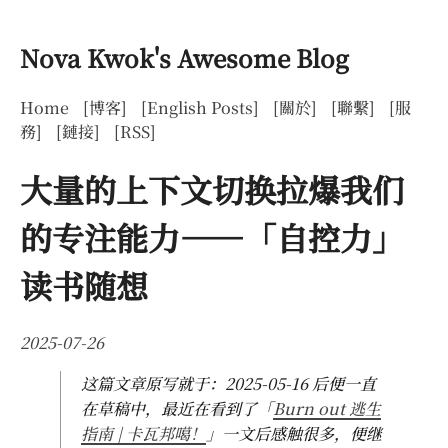
Nova Kwok's Awesome Blog
Home
[博客]
[English Posts]
[關於]
[聯繫]
[服
務]
[鏈接]
[RSS]
大量的上下文切换拉爆我们
的专注能力——「自控力」
读书随想
2025-07-26
这篇文章原写就于：2025-05-16 后便一直
在草稿中，最近在看到了「
Burn out 逃生
指南 | 卡瓦邦噶！
」一文后感触很多，便继