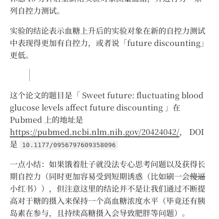
列自控力测试。
实验的结论表示血糖上升后的实验对象在新的自控力测试
中表现得更加有自控力，或者说「future discounting」
更低。
这个论文的题目是「 Sweet future: fluctuating blood
glucose levels affect future discounting 」在
Pubmed 上的地址是
https://pubmed.ncbi.nlm.nih.gov/20424042/
， DOI
是
10.1177/0956797609358096
一点小结：如果饿着肚子就没法专心思考问题以及获得长
期自控力（同时更加容易受到短期诱惑（比如刷一会
傻逼
小红书）），但注意这里的结论并不是让我们通过不断提
高对于糖的摄入来保持一个高血糖浓度水平（毕竟还有胰
岛素在参与，且持续高糖摄入会导致肥胖等问题）。