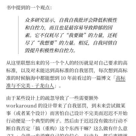
书中提到的一个观点：
众多研究显示，自我自我批评会降低积极性
和自控力，而且也是最容易导致抑郁的因
素。它不仅耗尽了“我要做”的力量，还耗
尽了“我想要”的力量。相反，自我同情自
毁提升积极性和自控力。
从这里联想出来的另一个个人的经历就是对自己要求的高
标准，以及对未能达到高标准的自我惩罚，每次想到高标
准的时候脑海中都能想到 10 年前看过的一篇博文「
高标
准与不完美 - 子龙山人
」。
由于某些设计上的疏忽导致了一些需要额外
workaround 的设计带来了自我惩罚，到未来尝试做某
事（或者某个设计）而害怕自己设计不完美而迟迟不开始
行动便是一个典型的例子。然后由于迟迟没有做出行动不
断自我否定「搞（重构）这个东西干嘛？这么做有什么意
义？」会进一步消磨自己的自信心，行动力，然后事情就