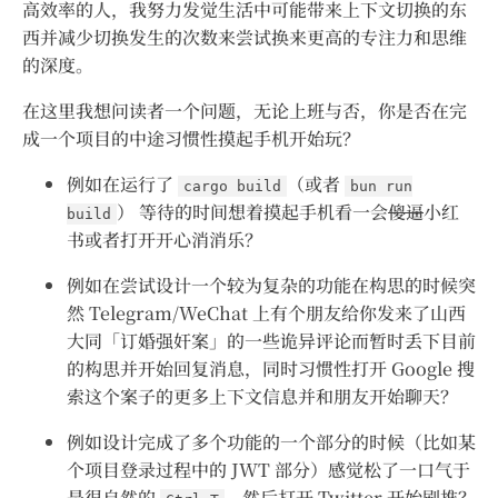
高效率的人，我努力发觉生活中可能带来上下文切换的东
西并减少切换发生的次数来尝试换来更高的专注力和思维
的深度。
在这里我想问读者一个问题，无论上班与否，你是否在完
成一个项目的中途习惯性摸起手机开始玩？
例如在运行了
（或者
cargo build
bun run
） 等待的时间想着摸起手机看一会
傻逼
小红
build
书或者打开开心消消乐？
例如在尝试设计一个较为复杂的功能在构思的时候突
然 Telegram/WeChat 上有个朋友给你发来了山西
大同「订婚强奸案」的一些诡异评论而暂时丢下目前
的构思并开始回复消息，同时习惯性打开 Google 搜
索这个案子的更多上下文信息并和朋友开始聊天？
例如设计完成了多个功能的一个部分的时候（比如某
个项目登录过程中的 JWT 部分）感觉松了一口气于
是很自然的
，然后打开 Twitter 开始刷推？