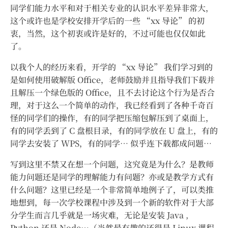
同学们能力水平和对于相关专业的认识水平差异非常大，
这个或许也是学校安排开学后的一些 “xx 导论” 的初
衷，当然，这个初衷或许是好的，不过可能也仅仅如此
了。
以我个人的经历来看，开学的 “xx 导论” 我们学习到的
是如何使用破解版 Office，老师鼓励并且指导我们下载并
且解压一个绿色版的 Office，且不去讨论这个行为是否合
理，对于这么一个简单的动作，我已经看到了各种千奇百
怪的同学们的操作，有的同学把压缩包解压到了桌面上，
有的同学丢到了 C 盘根目录，有的同学放在 U 盘上，有的
同学去安装了 WPS，有的同学… 似乎连下载都成问题…
写到这里不禁又在想一个问题，这究竟是为什么？是教师
能力问题还是同学的理解能力有问题？亦或是教学方式有
什么问题？这里已经是一个非常简单地例子了，可以类推
地想到，每一次学校课程中涉及到一个新的软件对于大部
分学生而言几乎就是一场灾难，无论是安装 Java ,
Python 还是 Node…
（当然最有趣的还得是 Linux 课程