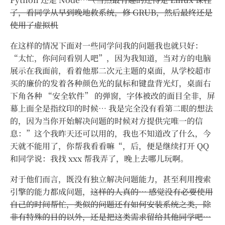
了，看同学从早到晚地救系统，修 GRUB，然后最终还是
使用了虚拟机
在这样的情况下面对一些同学问我的问题我也就只好：
“太忙，你问问看别人吧”，因为我知道，当对方的电脑
展示在我面前，看着他那二次元主题的桌面，从学校超市
买的廉价的发着各种颜色光的鼠标和键盘背光灯，桌面右
下角各种 “安全软件” 的弹窗，字体被改的面目全非，屏
幕上面全是指纹印的时候… 我是完全没有看第二眼的想法
的，因为当你开始解决问题的时候对方提供完唯一的信
息：”这个我昨天还可以用的，我也不知道改了什么，今
天就不能用了，你帮我看看嘛“，后，便是继续打开 QQ
和同学说：我找 xxx 帮我弄了，晚上去哪儿玩啊。
对于他们而言，既没有独立解决问题能力，甚至利用搜索
引擎的能力都成问题，
这样的人真的… 感觉没有必要使用
自己的时间帮忙，类似的问题还有如何安装系统之类，除
非有特殊的目的以外，还是把这类需求留给其他同学吧…