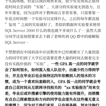
个实践场地，但是以我的观察来说，很少有发现真正值得
花时间去尝试的 “实验”，大部分的实验毫无创造力，且
年年重复，因为这样对于教师而言非常省事，只需要第一
年花点时间想一下实验可以安排什么，之后的每年都直接
”复用“ 之前的实验就好了，类似的数据库实验要求使用
SQL Server 2000 什么的我也就不多说什么了… 虽然大部
分同学还是按照要求去下载了老师传到 QQ 群中的破解版
SQL Server…
不禁想到在中国初高中应试教育中已经被磨灭了大量创造
力的同学们到了大学后还需要花费大量的时间去做着完全
没有实践价值的 “实验”，
一些 GPA 高一点的同学就学
会了如何划水，如何混入他人队伍中，出最少的力得到学
分，并且在毕业后也会保持这四年依赖别人的划水的习
惯，成为一个喜欢玩套路的人，GPA 低一点的同学就会考
虑自己花时间从互联网寻找相关的 “xx 实验报告"用来交
差，毕业后或许搜素引擎的使用能力能有所提升，而稍微
有点自己探索想法和方向的同学也会迷失在这些毫无意义
的事情上，因为对于他们来说，只有两条路，划水这种行