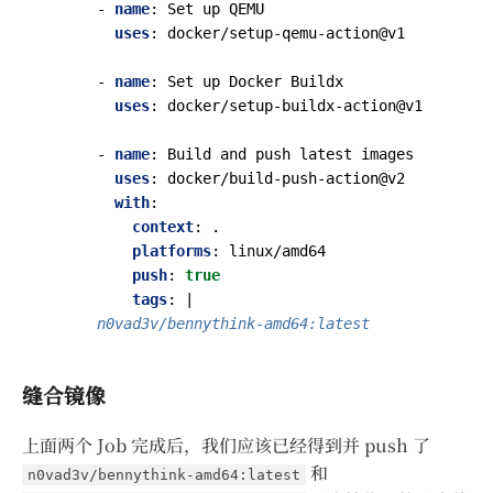
- 
name
:
Set up QEMU
uses
:
docker/setup-qemu-action@v1
- 
name
:
Set up Docker Buildx
uses
:
docker/setup-buildx-action@v1
- 
name
:
Build and push latest images
uses
:
docker/build-push-action@v2
with
:
context
:
.
platforms
:
linux/amd64
push
:
true
tags
:
|
      n0vad3v/bennythink-amd64:latest
缝合镜像
上面两个 Job 完成后，我们应该已经得到并 push 了
和
n0vad3v/bennythink-amd64:latest