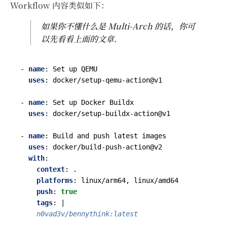
Workflow 内容类似如下：
如果你不懂什么是 Multi-Arch 的话，你可
以先看看上面的文章.
- 
name
:
Set up QEMU
uses
:
docker/setup-qemu-action@v1
- 
name
:
Set up Docker Buildx
uses
:
docker/setup-buildx-action@v1
- 
name
:
Build and push latest images
uses
:
docker/build-push-action@v2
with
:
context
:
.
platforms
:
linux/arm64, linux/amd64
push
:
true
tags
:
|
    n0vad3v/bennythink:latest