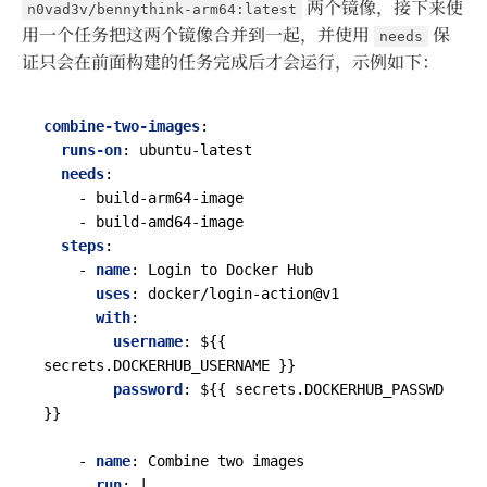
两个镜像，接下来使
n0vad3v/bennythink-arm64:latest
用一个任务把这两个镜像合并到一起，并使用
保
needs
证只会在前面构建的任务完成后才会运行，示例如下：
combine-two-images
:
runs-on
:
ubuntu-latest
needs
:
- 
build-arm64-image
- 
build-amd64-image
steps
:
- 
name
:
Login to Docker Hub
uses
:
docker/login-action@v1
with
:
username
:
${{ 
secrets.DOCKERHUB_USERNAME }}
password
:
${{ secrets.DOCKERHUB_PASSWD 
}}
- 
name
:
Combine two images
run
:
|