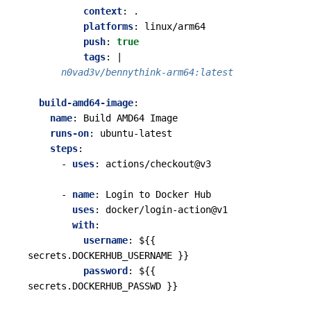
context
:
.
platforms
:
linux/arm64
push
:
true
tags
:
|
      n0vad3v/bennythink-arm64:latest
build-amd64-image
:
name
:
Build AMD64 Image
runs-on
:
ubuntu-latest
steps
:
- 
uses
:
actions/checkout@v3
- 
name
:
Login to Docker Hub
uses
:
docker/login-action@v1
with
:
username
:
${{ 
secrets.DOCKERHUB_USERNAME }}
password
:
${{ 
secrets.DOCKERHUB_PASSWD }}