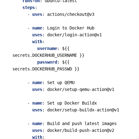
runs-on
:
ubuntu-latest
steps
:
- 
uses
:
actions/checkout@v3
- 
name
:
Login to Docker Hub
uses
:
docker/login-action@v1
with
:
username
:
${{ 
secrets.DOCKERHUB_USERNAME }}
password
:
${{ 
secrets.DOCKERHUB_PASSWD }}
- 
name
:
Set up QEMU
uses
:
docker/setup-qemu-action@v1
- 
name
:
Set up Docker Buildx
uses
:
docker/setup-buildx-action@v1
- 
name
:
Build and push latest images
uses
:
docker/build-push-action@v2
with
: