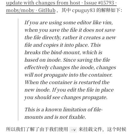
update with changes from host · Issue #15793 ·
moby/moby · GitHub
，其中 cpuguy83 的解释如下：
If you are using some editor like vim,
when you save the file it does not save
the file directly, rather it creates a new
file and copies it into place. This
breaks the bind-mount, which is
based on inode. Since saving the file
effectively changes the inode, changes
will not propagate into the container.
When the container is restarted the
new inode. If you edit the file in place
you should see changes propagate.
This is a known limitation of file-
mounts and is not fixable.
所以我们了解了由于我们使用
来挂载文件，这个时候
-v