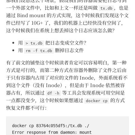
那我们设想这么个场景，假设我们的容器需要把日志写到
一个外部文件中，比如和上文一样还是叫做
，也是
tx.db
通过 Bind mount 的方式实现，这个时候我们发现这个文
件已经写了 10G+ 了，我们的机器上已经快没有空间了，
这个时候我们在系统上想丢掉这个日志应该怎么做？
用
把日志变成空文件？
> tx.db
用
删掉日志文件
rm -f tx.db
有了前文的铺垫这个时候读者肯定可以容易明白，第一种
方式是可行的，而第二种方式在容器外删除了文件之后由
于只有容器内占用了对应的文件的 Inode，外面系统看不
到这个文件（没有 Inode），但是由于 Inode 依然被容
器占有，所以通过
等工具会发现系统可用空间是
df -h
一点都没变少，这个时候如果想通过
的方式
docker cp
恢复文件都不可行：
docker cp 83764c055df5:/tx.db ./

Error response from daemon: mount 