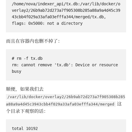
/home/nova/indexer_api/tx.db:/var/lib/docker/o
verlay2/26b9ab72d273a7f905308b285a88a9a4d45c39
43cbb4f029a33afa03efffa344/merged/tx.db, 
而且在容器内也删不掉了：
# rm -f tx.db

rm: cannot remove 'tx.db': Device or resource 
顺便，如果我们去
/var/lib/docker/overlay2/26b9ab72d273a7f905308b285
这
a88a9a4d45c3943cbb4f029a33afa03efffa344/merged
个目录下观察的话：
total 10192
