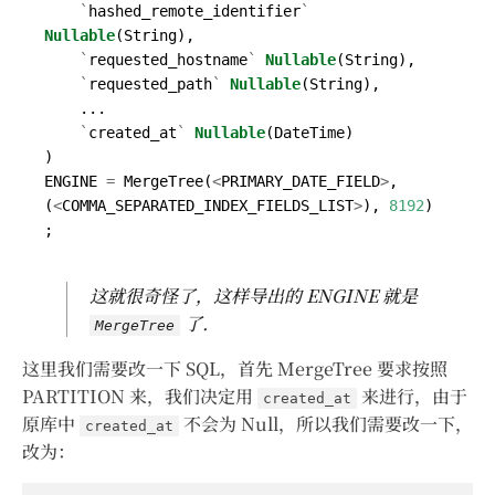
`
hashed_remote_identifier
`
Nullable
(
String
),
`
requested_hostname
`
Nullable
(
String
),
`
requested_path
`
Nullable
(
String
),
...
`
created_at
`
Nullable
(
DateTime
)
)
ENGINE
=
MergeTree
(
<
PRIMARY_DATE_FIELD
>
,
(
<
COMMA_SEPARATED_INDEX_FIELDS_LIST
>
),
8192
)
;
这就很奇怪了，这样导出的 ENGINE 就是
了.
MergeTree
这里我们需要改一下 SQL，首先 MergeTree 要求按照
PARTITION 来，我们决定用
来进行，由于
created_at
原库中
不会为 Null，所以我们需要改一下，
created_at
改为：