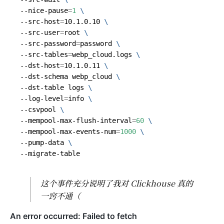
--nice-pause
=
1
--src-host
=
10.1.0.10 
--src-user
=
root 
--src-password
=
password 
--src-tables
=
webp_cloud.logs 
--dst-host
=
10.1.0.11 
--dst-schema webp_cloud 
--dst-table logs 
--log-level
=
info 
--csvpool 
--mempool-max-flush-interval
=
60
--mempool-max-events-num
=
1000
--pump-data 
这个事件充分说明了我对 Clickhouse 真的
一窍不通（