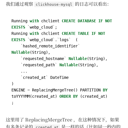
我们通过观察
的日志可以看出：
clickhouse-mysql
Running
with
chclient
CREATE
DATABASE
IF
NOT
EXISTS
`
webp_cloud
`
;
Running
with
chclient
CREATE
TABLE
IF
NOT
EXISTS
`
webp_cloud
`
.
`
logs
`
(
`
hashed_remote_identifier
`
Nullable
(
String
),
`
requested_hostname
`
Nullable
(
String
),
`
requested_path
`
Nullable
(
String
),
...
`
created_at
`
DateTime
)
ENGINE
=
ReplacingMergeTree
()
PARTITION
BY
toYYYYMM
(
created_at
)
ORDER
BY
(
created_at
)
;
这里用了 ReplacingMergeTree ，在这种情况下，如果
有多条记录的
是一样的话（比如同一秒内的
created_at