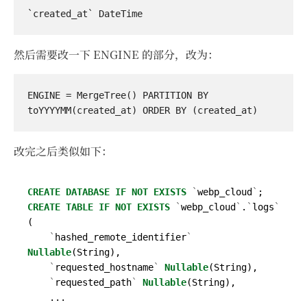
然后需要改一下 ENGINE 的部分，改为：
ENGINE = MergeTree() PARTITION BY 
改完之后类似如下：
CREATE
DATABASE
IF
NOT
EXISTS
`
webp_cloud
`
;
CREATE
TABLE
IF
NOT
EXISTS
`
webp_cloud
`
.
`
logs
`
(
`
hashed_remote_identifier
`
Nullable
(
String
),
`
requested_hostname
`
Nullable
(
String
),
`
requested_path
`
Nullable
(
String
),
...