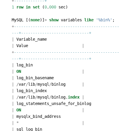
+
1
row
in
set
(
0
.
000
sec
)
MySQL
[(
none
)]
>
show
variables
like
'%bin%'
;
+
---------------------------------------------
|
Variable_name
|
Value
|
+
---------------------------------------------
|
log_bin
|
ON
|
|
log_bin_basename
|
/
var
/
lib
/
mysql
/
binlog
|
|
log_bin_index
|
/
var
/
lib
/
mysql
/
binlog
.
index
|
|
log_statements_unsafe_for_binlog
|
ON
|
|
mysqlx_bind_address
|
*
|
|
sql_log_bin