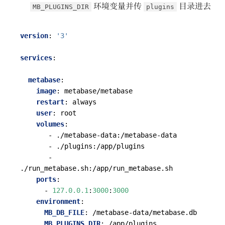
环境变量并传
目录进去
MB_PLUGINS_DIR
plugins
version
:
'3'
services
:
metabase
:
image
:
metabase/metabase
restart
:
always
user
:
root
volumes
:
- 
./metabase-data:/metabase-data
- 
./plugins:/app/plugins
- 
./run_metabase.sh:/app/run_metabase.sh
ports
:
- 
127.0.0.1
:
3000
:
3000
environment
:
MB_DB_FILE
:
/metabase-data/metabase.db
MB_PLUGINS_DIR
:
/app/plugins