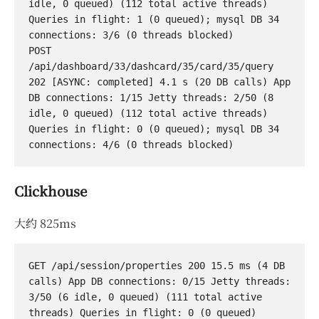
idle, 0 queued) (112 total active threads) 
Queries in flight: 1 (0 queued); mysql DB 34 
connections: 3/6 (0 threads blocked)

POST 
/api/dashboard/33/dashcard/35/card/35/query 
202 [ASYNC: completed] 4.1 s (20 DB calls) App 
DB connections: 1/15 Jetty threads: 2/50 (8 
idle, 0 queued) (112 total active threads) 
Queries in flight: 0 (0 queued); mysql DB 34 
Clickhouse
大约 825ms
GET /api/session/properties 200 15.5 ms (4 DB 
calls) App DB connections: 0/15 Jetty threads: 
3/50 (6 idle, 0 queued) (111 total active 
threads) Queries in flight: 0 (0 queued)
