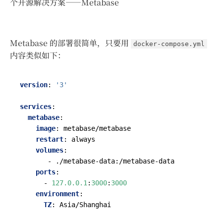
个开源解决方案——Metabase
Metabase 的部署很简单，只要用
docker-compose.yml
内容类似如下：
version
:
'3'
services
:
metabase
:
image
:
metabase/metabase
restart
:
always
volumes
:
- 
./metabase-data:/metabase-data
ports
:
- 
127.0.0.1
:
3000
:
3000
environment
:
TZ
:
Asia/Shanghai