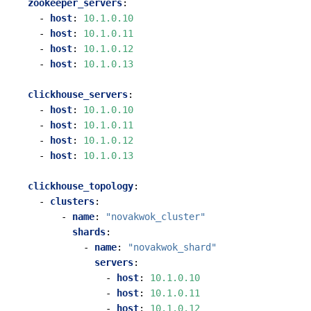
zookeeper_servers
:
- 
host
:
10.1.0.10
- 
host
:
10.1.0.11
- 
host
:
10.1.0.12
- 
host
:
10.1.0.13
clickhouse_servers
:
- 
host
:
10.1.0.10
- 
host
:
10.1.0.11
- 
host
:
10.1.0.12
- 
host
:
10.1.0.13
clickhouse_topology
:
- 
clusters
:
- 
name
:
"novakwok_cluster"
shards
:
- 
name
:
"novakwok_shard"
servers
:
- 
host
:
10.1.0.10
- 
host
:
10.1.0.11
- 
host
:
10.1.0.12