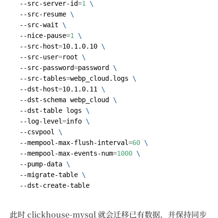
--src-server-id
=
1
--src-resume 
--src-wait 
--nice-pause
=
1
--src-host
=
10.1.0.10 
--src-user
=
root 
--src-password
=
password 
--src-tables
=
webp_cloud.logs 
--dst-host
=
10.1.0.11 
--dst-schema webp_cloud 
--dst-table logs 
--log-level
=
info 
--csvpool 
--mempool-max-flush-interval
=
60
--mempool-max-events-num
=
1000
--pump-data 
--migrate-table 
此时 clickhouse-mysql 就会迁移已有数据，并保持同步