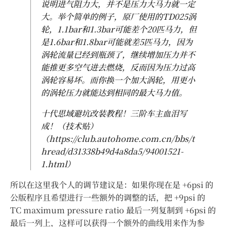
说明进气阻力大，并不是压力大马力就一定
大。举个简单的例子，原厂使用的TD025涡
轮，1.1bar和1.3bar可能差个20匹马力，但
是1.6bar和1.8bar可能就差5匹马力，因为
涡轮流量已经到瓶颈了，继续增加压力并不
能推更多空气进去燃烧，反而因为压力过高
涡轮容易坏。而你换一个加大涡轮，用更小
的涡轮压力就能达到相同的最大马力值。
十代思域避坑改装教程！三阶车主血泪写
成！（技术贴）
（https://club.autohome.com.cn/bbs/t
hread/d31338b49d4a8da5/94001521-
1.html）
所以在这里我个人的调节建议是：如果你现在是 +6psi 的
公版程序且希望进行一些额外的调整的话，把 +9psi 的
TC maximum pressure ratio 最后一列复制到 +6psi 的
最后一列上，这样可以获得一个额外的曲线用来作为参