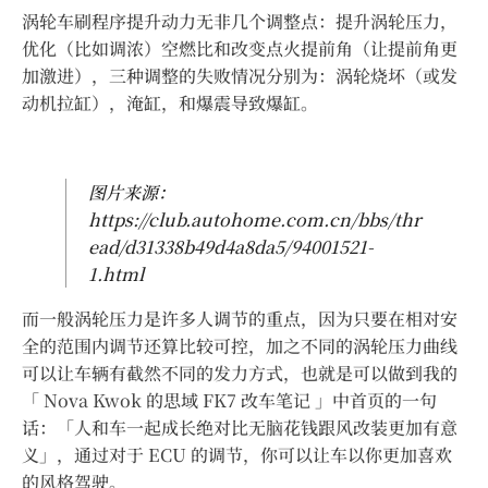
涡轮车刷程序提升动力无非几个调整点：提升涡轮压力，
优化（比如调浓）空燃比和改变点火提前角（让提前角更
加激进），三种调整的失败情况分别为：涡轮烧坏（或发
动机拉缸），淹缸，和爆震导致爆缸。
图片来源：
https://club.autohome.com.cn/bbs/thr
ead/d31338b49d4a8da5/94001521-
1.html
而一般涡轮压力是许多人调节的重点，因为只要在相对安
全的范围内调节还算比较可控，加之不同的涡轮压力曲线
可以让车辆有截然不同的发力方式，也就是可以做到我的
「 Nova Kwok 的思域 FK7 改车笔记 」中首页的一句
话：「人和车一起成长绝对比无脑花钱跟风改装更加有意
义」，通过对于 ECU 的调节，你可以让车以你更加喜欢
的风格驾驶。