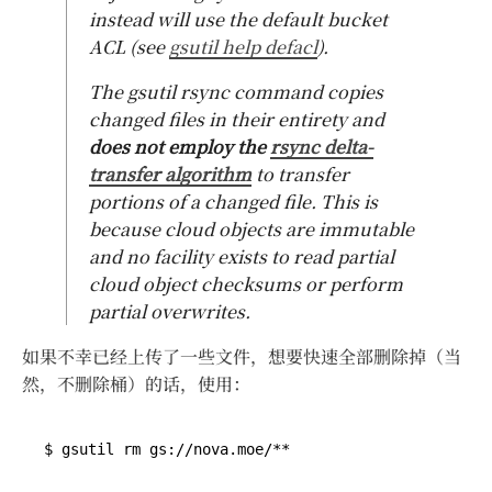
instead will use the default bucket
ACL (see
gsutil help defacl
).
The gsutil rsync command copies
changed files in their entirety and
does not employ the
rsync delta-
transfer algorithm
to transfer
portions of a changed file. This is
because cloud objects are immutable
and no facility exists to read partial
cloud object checksums or perform
partial overwrites.
如果不幸已经上传了一些文件，想要快速全部删除掉（当
然，不删除桶）的话，使用：