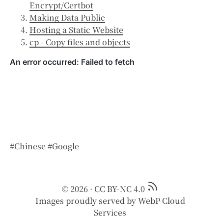
Encrypt/Certbot
Making Data Public
Hosting a Static Website
cp - Copy files and objects
#Chinese
#Google
© 2026
·
CC BY-NC 4.0
Images proudly served by
WebP Cloud
Services