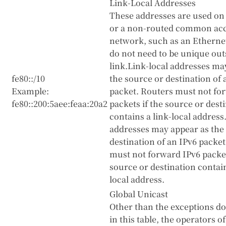
Link-Local Addresses
These addresses are used on 
or a non-routed common ac
network, such as an Etherne
do not need to be unique outs
link.Link-local addresses ma
fe80::/10
the source or destination of 
Example:
packet. Routers must not fo
fe80::200:5aee:feaa:20a2
packets if the source or dest
contains a link-local address
addresses may appear as the
destination of an IPv6 packe
must not forward IPv6 packet
source or destination contain
local address.
Global Unicast
Other than the exceptions 
in this table, the operators 