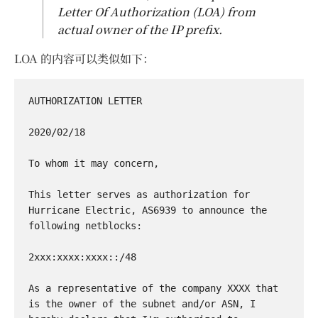
Letter Of Authorization (LOA) from
actual owner of the IP prefix.
LOA 的内容可以类似如下：
AUTHORIZATION LETTER

2020/02/18

To whom it may concern,

This letter serves as authorization for 
Hurricane Electric, AS6939 to announce the 
following netblocks:

2xxx:xxxx:xxxx::/48

As a representative of the company XXXX that 
is the owner of the subnet and/or ASN, I 