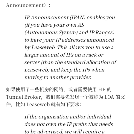
Announcement）：
IP Announcement (IPAN) enables you
(if you have your own AS
(Autonomous System) and IP Ranges)
to have your IP addresses announced
by Leaseweb. This allows you to use a
larger amount of IPs on a rack or
server (than the standard allocation of
Leaseweb) and keep the IPs when
moving to another provider.
如果使用了一些机房的网络，或者需要使用 HE 的
Tunnel Broker，我们需要先发送一个被称为 LOA 的文
件，比如 Leaseweb 就有如下要求：
If the organization and/or individual
does not own the IP prefix that needs
to be advertised, we will require a