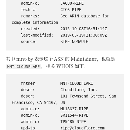
    admin-c:         CAC80-RIPE

    tech-c:          CTC6-RIPE

    remarks:         See ARIN database for 
complete information

    created:         2015-10-08T16:51:14Z

    last-modified:   2019-03-19T21:30:09Z

其中 mnt-by 表示这个 ASN 的 Maintainer，也就是
，相关 WHOIS 如下：
MNT-CLOUDFLARE
    mntner:          MNT-CLOUDFLARE

    descr:           Cloudflare, Inc.

    descr:           101 Townsend Street, San 
Francisco, CA 94107, US

    admin-c:         ML18637-RIPE

    admin-c:         SR11544-RIPE

    admin-c:         TP5485-RIPE

    upd-to:          
ripe@cloudflare.com