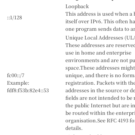
Loopback
This address is used when a h
::1/128
itself over IPv6. This often
one program sends data to a
Unique Local Addresses (UL
These addresses are reserved
use in home and enterprise
environments and are not pu
space.These addresses might
fc00::/7
unique, and there is no form
Example:
registration. Packets with th
fdf8:f53b:82e4::53
addresses in the source or d
fields are not intended to be
the public Internet but are i
be routed within the enterpr
organisation.See RFC 4193 f
details.