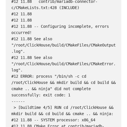
#12 11.88   contrib/mariadb-connector-
c/CMakeLists.txt:428 (INCLUDE)

#12 11.88 

#12 11.88 

#12 11.88 -- Configuring incomplete, errors 
occurred!

#12 11.88 See also 
"/root/ClickHouse/build/CMakeFiles/CMakeOutput
.log".

#12 11.88 See also 
"/root/ClickHouse/build/CMakeFiles/CMakeError.
log".

#12 ERROR: process "/bin/sh -c cd 
/root/ClickHouse && mkdir build && cd build && 
cmake .. && ninja" did not complete 
successfully: exit code: 1

------

 > [buildtime 4/5] RUN cd /root/ClickHouse && 
mkdir build && cd build && cmake .. && ninja:

#12 11.88 -- SYSTEM processor: x86_64

#12 11.88 CMake Error at contrib/mariadb-