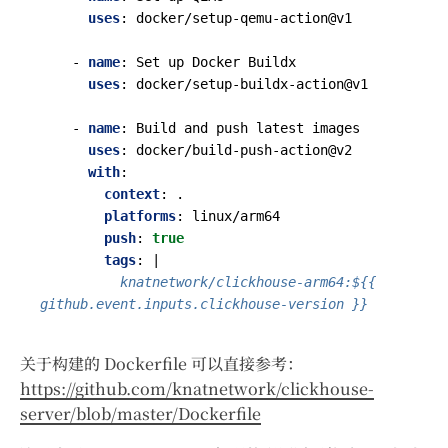
uses
:
docker/setup-qemu-action@v1
- 
name
:
Set up Docker Buildx
uses
:
docker/setup-buildx-action@v1
- 
name
:
Build and push latest images
uses
:
docker/build-push-action@v2
with
:
context
:
.
platforms
:
linux/arm64
push
:
true
tags
:
|
          knatnetwork/clickhouse-arm64:${{ 
github.event.inputs.clickhouse-version }}
关于构建的 Dockerfile 可以直接参考：
https://github.com/knatnetwork/clickhouse-
server/blob/master/Dockerfile