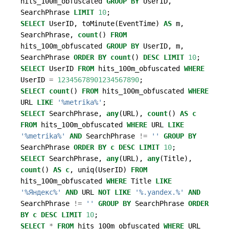
hits_100m_obfuscated
GROUP
BY
UserID
,
SearchPhrase
LIMIT
10
;
SELECT
UserID
,
toMinute
(
EventTime
)
AS
m
,
SearchPhrase
,
count
()
FROM
hits_100m_obfuscated
GROUP
BY
UserID
,
m
,
SearchPhrase
ORDER
BY
count
()
DESC
LIMIT
10
;
SELECT
UserID
FROM
hits_100m_obfuscated
WHERE
UserID
=
12345678901234567890
;
SELECT
count
()
FROM
hits_100m_obfuscated
WHERE
URL
LIKE
'%metrika%'
;
SELECT
SearchPhrase
,
any
(
URL
),
count
()
AS
c
FROM
hits_100m_obfuscated
WHERE
URL
LIKE
'%metrika%'
AND
SearchPhrase
!=
''
GROUP
BY
SearchPhrase
ORDER
BY
c
DESC
LIMIT
10
;
SELECT
SearchPhrase
,
any
(
URL
),
any
(
Title
),
count
()
AS
c
,
uniq
(
UserID
)
FROM
hits_100m_obfuscated
WHERE
Title
LIKE
'%Яндекс%'
AND
URL
NOT
LIKE
'%.yandex.%'
AND
SearchPhrase
!=
''
GROUP
BY
SearchPhrase
ORDER
BY
c
DESC
LIMIT
10
;
SELECT
*
FROM
hits_100m_obfuscated
WHERE
URL