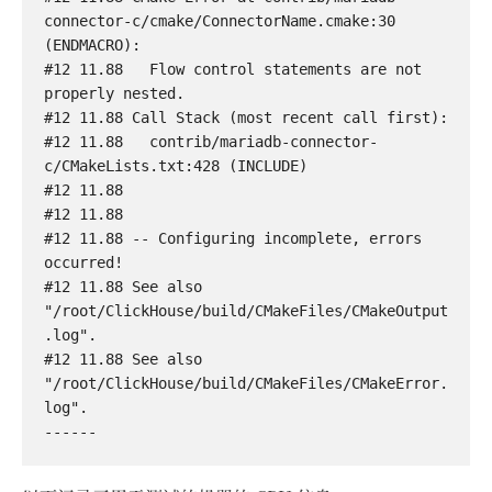
connector-c/cmake/ConnectorName.cmake:30 
(ENDMACRO):

#12 11.88   Flow control statements are not 
properly nested.

#12 11.88 Call Stack (most recent call first):

#12 11.88   contrib/mariadb-connector-
c/CMakeLists.txt:428 (INCLUDE)

#12 11.88 

#12 11.88 

#12 11.88 -- Configuring incomplete, errors 
occurred!

#12 11.88 See also 
"/root/ClickHouse/build/CMakeFiles/CMakeOutput
.log".

#12 11.88 See also 
"/root/ClickHouse/build/CMakeFiles/CMakeError.
log".
