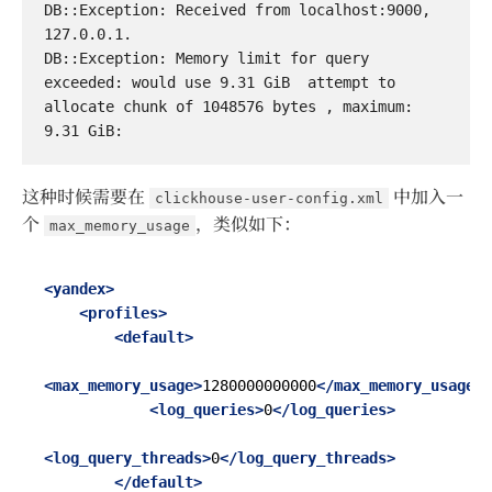
DB::Exception: Received from localhost:9000, 
127.0.0.1. 

DB::Exception: Memory limit for query 
exceeded: would use 9.31 GiB  attempt to 
allocate chunk of 1048576 bytes , maximum: 
这种时候需要在
中加入一
clickhouse-user-config.xml
个
，类似如下：
max_memory_usage
<yandex>
<profiles>
<default>
<max_memory_usage>
1280000000000
</max_memory_usage>
<log_queries>
0
</log_queries>
<log_query_threads>
0
</log_query_threads>
</default>