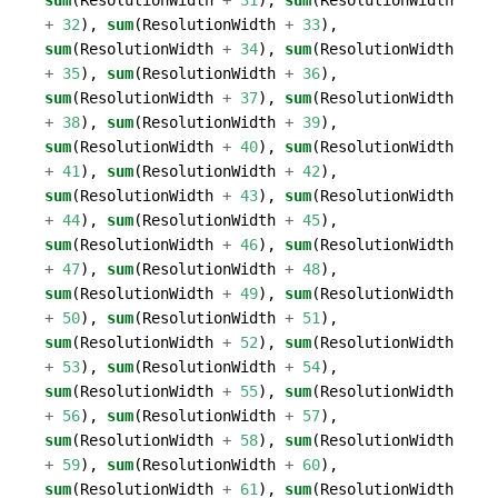
sum
(
ResolutionWidth
+
31
),
sum
(
ResolutionWidth
+
32
),
sum
(
ResolutionWidth
+
33
),
sum
(
ResolutionWidth
+
34
),
sum
(
ResolutionWidth
+
35
),
sum
(
ResolutionWidth
+
36
),
sum
(
ResolutionWidth
+
37
),
sum
(
ResolutionWidth
+
38
),
sum
(
ResolutionWidth
+
39
),
sum
(
ResolutionWidth
+
40
),
sum
(
ResolutionWidth
+
41
),
sum
(
ResolutionWidth
+
42
),
sum
(
ResolutionWidth
+
43
),
sum
(
ResolutionWidth
+
44
),
sum
(
ResolutionWidth
+
45
),
sum
(
ResolutionWidth
+
46
),
sum
(
ResolutionWidth
+
47
),
sum
(
ResolutionWidth
+
48
),
sum
(
ResolutionWidth
+
49
),
sum
(
ResolutionWidth
+
50
),
sum
(
ResolutionWidth
+
51
),
sum
(
ResolutionWidth
+
52
),
sum
(
ResolutionWidth
+
53
),
sum
(
ResolutionWidth
+
54
),
sum
(
ResolutionWidth
+
55
),
sum
(
ResolutionWidth
+
56
),
sum
(
ResolutionWidth
+
57
),
sum
(
ResolutionWidth
+
58
),
sum
(
ResolutionWidth
+
59
),
sum
(
ResolutionWidth
+
60
),
sum
(
ResolutionWidth
+
61
),
sum
(
ResolutionWidth