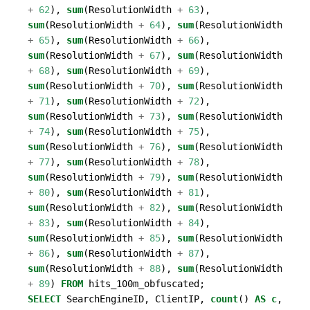
+
62
),
sum
(
ResolutionWidth
+
63
),
sum
(
ResolutionWidth
+
64
),
sum
(
ResolutionWidth
+
65
),
sum
(
ResolutionWidth
+
66
),
sum
(
ResolutionWidth
+
67
),
sum
(
ResolutionWidth
+
68
),
sum
(
ResolutionWidth
+
69
),
sum
(
ResolutionWidth
+
70
),
sum
(
ResolutionWidth
+
71
),
sum
(
ResolutionWidth
+
72
),
sum
(
ResolutionWidth
+
73
),
sum
(
ResolutionWidth
+
74
),
sum
(
ResolutionWidth
+
75
),
sum
(
ResolutionWidth
+
76
),
sum
(
ResolutionWidth
+
77
),
sum
(
ResolutionWidth
+
78
),
sum
(
ResolutionWidth
+
79
),
sum
(
ResolutionWidth
+
80
),
sum
(
ResolutionWidth
+
81
),
sum
(
ResolutionWidth
+
82
),
sum
(
ResolutionWidth
+
83
),
sum
(
ResolutionWidth
+
84
),
sum
(
ResolutionWidth
+
85
),
sum
(
ResolutionWidth
+
86
),
sum
(
ResolutionWidth
+
87
),
sum
(
ResolutionWidth
+
88
),
sum
(
ResolutionWidth
+
89
)
FROM
hits_100m_obfuscated
;
SELECT
SearchEngineID
,
ClientIP
,
count
()
AS
c
,