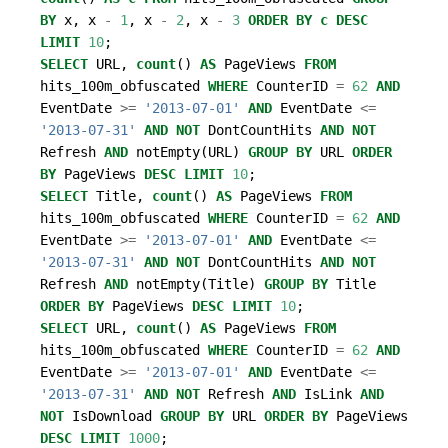
BY
x
,
x
-
1
,
x
-
2
,
x
-
3
ORDER
BY
c
DESC
LIMIT
10
;
SELECT
URL
,
count
()
AS
PageViews
FROM
hits_100m_obfuscated
WHERE
CounterID
=
62
AND
EventDate
>=
'2013-07-01'
AND
EventDate
<=
'2013-07-31'
AND
NOT
DontCountHits
AND
NOT
Refresh
AND
notEmpty
(
URL
)
GROUP
BY
URL
ORDER
BY
PageViews
DESC
LIMIT
10
;
SELECT
Title
,
count
()
AS
PageViews
FROM
hits_100m_obfuscated
WHERE
CounterID
=
62
AND
EventDate
>=
'2013-07-01'
AND
EventDate
<=
'2013-07-31'
AND
NOT
DontCountHits
AND
NOT
Refresh
AND
notEmpty
(
Title
)
GROUP
BY
Title
ORDER
BY
PageViews
DESC
LIMIT
10
;
SELECT
URL
,
count
()
AS
PageViews
FROM
hits_100m_obfuscated
WHERE
CounterID
=
62
AND
EventDate
>=
'2013-07-01'
AND
EventDate
<=
'2013-07-31'
AND
NOT
Refresh
AND
IsLink
AND
NOT
IsDownload
GROUP
BY
URL
ORDER
BY
PageViews
DESC
LIMIT
1000
;