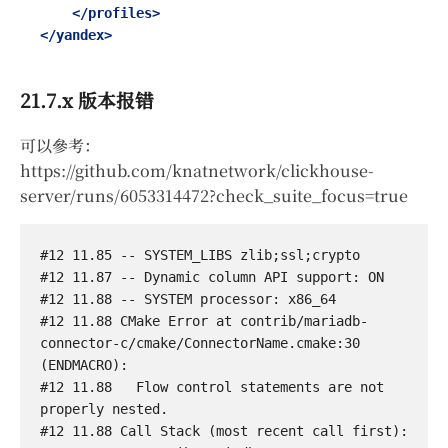
</profiles>
</yandex>
21.7.x 版本报错
可以參考：
https://github.com/knatnetwork/clickhouse-
server/runs/6053314472?check_suite_focus=true
#12 11.85 -- SYSTEM_LIBS zlib;ssl;crypto

#12 11.87 -- Dynamic column API support: ON

#12 11.88 -- SYSTEM processor: x86_64

#12 11.88 CMake Error at contrib/mariadb-
connector-c/cmake/ConnectorName.cmake:30 
(ENDMACRO):

#12 11.88   Flow control statements are not 
properly nested.

#12 11.88 Call Stack (most recent call first):
