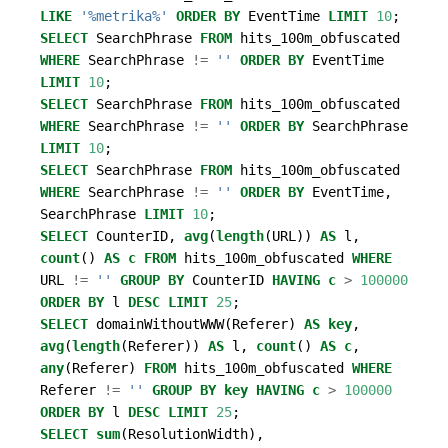
LIKE
'%metrika%'
ORDER
BY
EventTime
LIMIT
10
;
SELECT
SearchPhrase
FROM
hits_100m_obfuscated
WHERE
SearchPhrase
!=
''
ORDER
BY
EventTime
LIMIT
10
;
SELECT
SearchPhrase
FROM
hits_100m_obfuscated
WHERE
SearchPhrase
!=
''
ORDER
BY
SearchPhrase
LIMIT
10
;
SELECT
SearchPhrase
FROM
hits_100m_obfuscated
WHERE
SearchPhrase
!=
''
ORDER
BY
EventTime
,
SearchPhrase
LIMIT
10
;
SELECT
CounterID
,
avg
(
length
(
URL
))
AS
l
,
count
()
AS
c
FROM
hits_100m_obfuscated
WHERE
URL
!=
''
GROUP
BY
CounterID
HAVING
c
>
100000
ORDER
BY
l
DESC
LIMIT
25
;
SELECT
domainWithoutWWW
(
Referer
)
AS
key
,
avg
(
length
(
Referer
))
AS
l
,
count
()
AS
c
,
any
(
Referer
)
FROM
hits_100m_obfuscated
WHERE
Referer
!=
''
GROUP
BY
key
HAVING
c
>
100000
ORDER
BY
l
DESC
LIMIT
25
;
SELECT
sum
(
ResolutionWidth
),