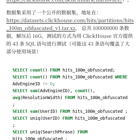
数据集采用了一个公开的数据集，地址在：
https://datasets.clickhouse.com/hits/partitions/hits
_100m_obfuscated_v1.tar.xz
， 总共 100000000 条数
据，解压后 16G，测试的方式为用 ClickHouse 官方提供
的 43 条 SQL 语句进行测试（可能这 43 条语句覆盖了大
部分使用场景）
SELECT
count
()
FROM
hits_100m_obfuscated
;
SELECT
count
()
FROM
hits_100m_obfuscated
WHERE
AdvEngineID
!=
0
;
SELECT
sum
(
AdvEngineID
),
count
(),
avg
(
ResolutionWidth
)
FROM
hits_100m_obfuscated
;
SELECT
sum
(
UserID
)
FROM
hits_100m_obfuscated
;
SELECT
uniq
(
UserID
)
FROM
hits_100m_obfuscated
;
SELECT
uniq
(
SearchPhrase
)
FROM
hits_100m_obfuscated
;