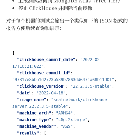
上报测试数据到 MongoDB Atlas（Free Tier）
停止 ClickHouse 并删除当前镜像
对于每个机器的测试会输出一个类似如下的 JSON 格式的
报告方便后续查询和展示：
{
"clickhouse_commit_date"
:
"2022-02-
17T10:21:02Z"
,
"clickhouse_commit_id"
:
"97317e8bb51d2723b539b7863dd6471a68b11d01"
,
"clickhouse_version"
:
"22.2.3.5-stable"
,
"date"
:
"2022-04-18"
,
"image_name"
:
"knatnetwork/clickhouse-
server:22.2.3.5-stable"
,
"machine_arch"
:
"ARM64"
,
"machine_type"
:
"c6g.2xlarge"
,
"machine_vendor"
:
"AWS"
,
"results"
:
[