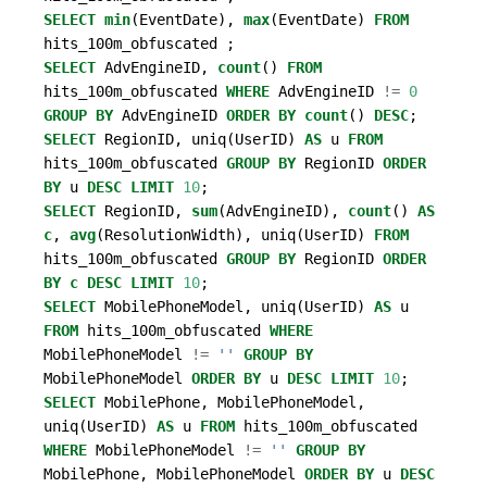
SELECT
min
(
EventDate
),
max
(
EventDate
)
FROM
hits_100m_obfuscated
;
SELECT
AdvEngineID
,
count
()
FROM
hits_100m_obfuscated
WHERE
AdvEngineID
!=
0
GROUP
BY
AdvEngineID
ORDER
BY
count
()
DESC
;
SELECT
RegionID
,
uniq
(
UserID
)
AS
u
FROM
hits_100m_obfuscated
GROUP
BY
RegionID
ORDER
BY
u
DESC
LIMIT
10
;
SELECT
RegionID
,
sum
(
AdvEngineID
),
count
()
AS
c
,
avg
(
ResolutionWidth
),
uniq
(
UserID
)
FROM
hits_100m_obfuscated
GROUP
BY
RegionID
ORDER
BY
c
DESC
LIMIT
10
;
SELECT
MobilePhoneModel
,
uniq
(
UserID
)
AS
u
FROM
hits_100m_obfuscated
WHERE
MobilePhoneModel
!=
''
GROUP
BY
MobilePhoneModel
ORDER
BY
u
DESC
LIMIT
10
;
SELECT
MobilePhone
,
MobilePhoneModel
,
uniq
(
UserID
)
AS
u
FROM
hits_100m_obfuscated
WHERE
MobilePhoneModel
!=
''
GROUP
BY
MobilePhone
,
MobilePhoneModel
ORDER
BY
u
DESC