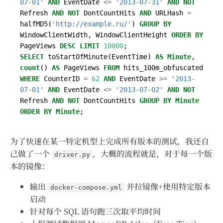
07-01'
AND
EventDate
<=
'2013-07-31'
AND
NOT
Refresh
AND
NOT
DontCountHits
AND
URLHash
=
halfMD5
(
'http://example.ru/'
)
GROUP
BY
WindowClientWidth
,
WindowClientHeight
ORDER
BY
PageViews
DESC
LIMIT
10000
;
SELECT
toStartOfMinute
(
EventTime
)
AS
Minute
,
count
()
AS
PageViews
FROM
hits_100m_obfuscated
WHERE
CounterID
=
62
AND
EventDate
>=
'2013-
07-01'
AND
EventDate
<=
'2013-07-02'
AND
NOT
Refresh
AND
NOT
DontCountHits
GROUP
BY
Minute
ORDER
BY
Minute
;
为了快速在某一特定机型上完成所有版本的测试，我还自
己做了一个
，大概的流程就是，对于每一个版
driver.py
本的镜像：
输出
并拉镜像+使用特定版本
docker-compose.yml
启动
针对每个 SQL 语句跑三次取平均时间