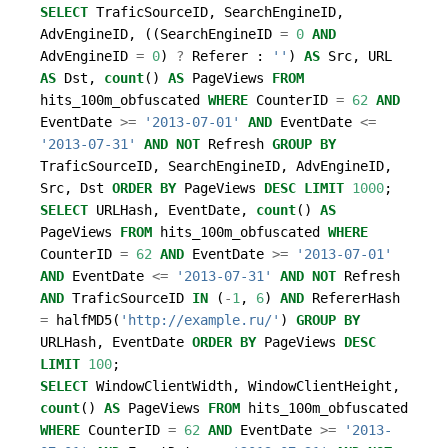
SELECT
TraficSourceID
,
SearchEngineID
,
AdvEngineID
,
((
SearchEngineID
=
0
AND
AdvEngineID
=
0
)
?
Referer
:
''
)
AS
Src
,
URL
AS
Dst
,
count
()
AS
PageViews
FROM
hits_100m_obfuscated
WHERE
CounterID
=
62
AND
EventDate
>=
'2013-07-01'
AND
EventDate
<=
'2013-07-31'
AND
NOT
Refresh
GROUP
BY
TraficSourceID
,
SearchEngineID
,
AdvEngineID
,
Src
,
Dst
ORDER
BY
PageViews
DESC
LIMIT
1000
;
SELECT
URLHash
,
EventDate
,
count
()
AS
PageViews
FROM
hits_100m_obfuscated
WHERE
CounterID
=
62
AND
EventDate
>=
'2013-07-01'
AND
EventDate
<=
'2013-07-31'
AND
NOT
Refresh
AND
TraficSourceID
IN
(
-
1
,
6
)
AND
RefererHash
=
halfMD5
(
'http://example.ru/'
)
GROUP
BY
URLHash
,
EventDate
ORDER
BY
PageViews
DESC
LIMIT
100
;
SELECT
WindowClientWidth
,
WindowClientHeight
,
count
()
AS
PageViews
FROM
hits_100m_obfuscated
WHERE
CounterID
=
62
AND
EventDate
>=
'2013-