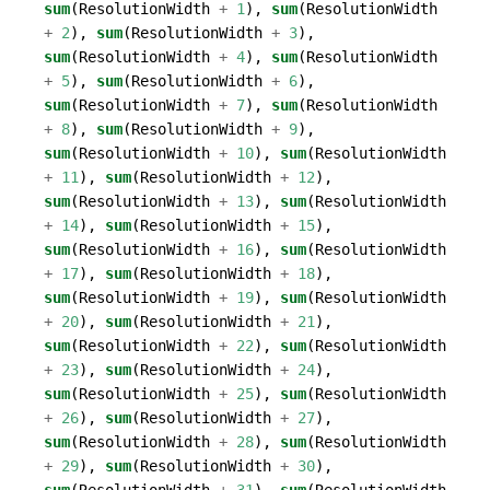
sum
(
ResolutionWidth
+
1
),
sum
(
ResolutionWidth
+
2
),
sum
(
ResolutionWidth
+
3
),
sum
(
ResolutionWidth
+
4
),
sum
(
ResolutionWidth
+
5
),
sum
(
ResolutionWidth
+
6
),
sum
(
ResolutionWidth
+
7
),
sum
(
ResolutionWidth
+
8
),
sum
(
ResolutionWidth
+
9
),
sum
(
ResolutionWidth
+
10
),
sum
(
ResolutionWidth
+
11
),
sum
(
ResolutionWidth
+
12
),
sum
(
ResolutionWidth
+
13
),
sum
(
ResolutionWidth
+
14
),
sum
(
ResolutionWidth
+
15
),
sum
(
ResolutionWidth
+
16
),
sum
(
ResolutionWidth
+
17
),
sum
(
ResolutionWidth
+
18
),
sum
(
ResolutionWidth
+
19
),
sum
(
ResolutionWidth
+
20
),
sum
(
ResolutionWidth
+
21
),
sum
(
ResolutionWidth
+
22
),
sum
(
ResolutionWidth
+
23
),
sum
(
ResolutionWidth
+
24
),
sum
(
ResolutionWidth
+
25
),
sum
(
ResolutionWidth
+
26
),
sum
(
ResolutionWidth
+
27
),
sum
(
ResolutionWidth
+
28
),
sum
(
ResolutionWidth
+
29
),
sum
(
ResolutionWidth
+
30
),