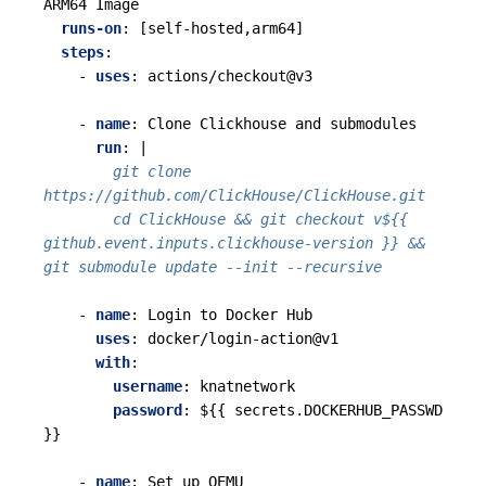
ARM64 Image
runs-on
:
[
self-hosted,arm64]
steps
:
- 
uses
:
actions/checkout@v3
- 
name
:
Clone Clickhouse and submodules
run
:
|
        git clone 
        cd ClickHouse && git checkout v${{ 
github.event.inputs.clickhouse-version }} && 
git submodule update --init --recursive
- 
name
:
Login to Docker Hub
uses
:
docker/login-action@v1
with
:
username
:
knatnetwork
password
:
${{ secrets.DOCKERHUB_PASSWD 
}}
- 
name
:
Set up QEMU