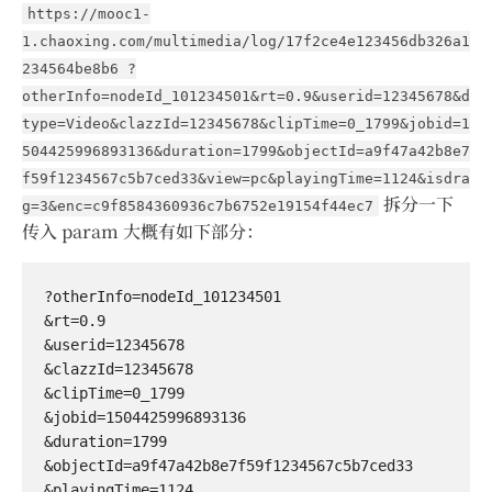
https://mooc1-
1.chaoxing.com/multimedia/log/17f2ce4e123456db326a1
234564be8b6 ?
otherInfo=nodeId_101234501&rt=0.9&userid=12345678&d
type=Video&clazzId=12345678&clipTime=0_1799&jobid=1
504425996893136&duration=1799&objectId=a9f47a42b8e7
f59f1234567c5b7ced33&view=pc&playingTime=1124&isdra
拆分一下
g=3&enc=c9f8584360936c7b6752e19154f44ec7
传入 param 大概有如下部分：
?otherInfo=nodeId_101234501

&rt=0.9

&userid=12345678

&clazzId=12345678

&clipTime=0_1799

&jobid=1504425996893136

&duration=1799

&objectId=a9f47a42b8e7f59f1234567c5b7ced33

&playingTime=1124
