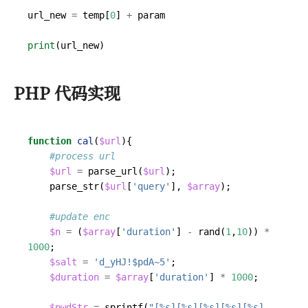
url_new
=
temp
[
0
]
+
param
print
(
url_new
)
PHP 代码实现
function
cal
(
$url
){
$url
=
parse_url
(
$url
);
parse_str
(
$url
[
'query'
],
$array
);
$n
=
(
$array
[
'duration'
]
-
rand
(
1
,
10
))
*
1000
;
$salt
=
'd_yHJ!$pdA~5'
;
$duration
=
$array
[
'duration'
]
*
1000
;
$pwdStr
=
sprintf
(
"[%s][%s][%s][%s][%s]