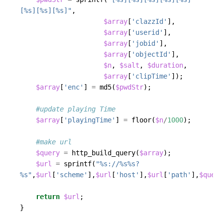
[%s][%s][%s]"
,
$array
[
'clazzId'
],
$array
[
'userid'
],
$array
[
'jobid'
],
$array
[
'objectId'
],
$n
,
$salt
,
$duration
,
$array
[
'clipTime'
]);
$array
[
'enc'
]
=
md5
(
$pwdStr
);
$array
[
'playingTime'
]
=
floor
(
$n
/
1000
);
$query
=
http_build_query
(
$array
);
$url
=
sprintf
(
"%s://%s%s?
%s"
,
$url
[
'scheme'
],
$url
[
'host'
],
$url
[
'path'
],
$query
return
$url
;
}