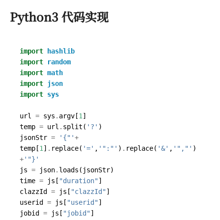
Python3 代码实现
import
hashlib
import
random
import
math
import
json
import
sys
url
=
sys
.
argv
[
1
]
temp
=
url
.
split
(
'?'
)
jsonStr
=
'{"'
+
temp
[
1
]
.
replace
(
'='
,
'":"'
)
.
replace
(
'&'
,
'","'
)
+
'"}'
js
=
json
.
loads
(
jsonStr
)
time
=
js
[
"duration"
]
clazzId
=
js
[
"clazzId"
]
userid
=
js
[
"userid"
]
jobid
=
js
[
"jobid"
]