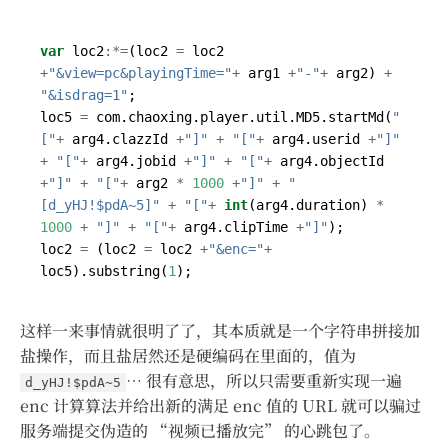
var
loc2
:*=
(
loc2
=
loc2
+
"&view=pc&playingTime="
+
arg1
+
"-"
+
arg2
)
+
"&isdrag=1"
;
loc5
=
com
.
chaoxing
.
player
.
util
.
MD5
.
startMd
(
"
["
+
arg4
.
clazzId
+
"]"
+
"["
+
arg4
.
userid
+
"]"
+
"["
+
arg4
.
jobid
+
"]"
+
"["
+
arg4
.
objectId
+
"]"
+
"["
+
arg2
*
1000
+
"]"
+
"
[d_yHJ!$pdA~5]"
+
"["
+
int
(
arg4
.
duration
)
*
1000
+
"]"
+
"["
+
arg4
.
clipTime
+
"]"
);
loc2
=
(
loc2
=
loc2
+
"&enc="
+
loc5
).
substring
(
1
);
这样一来事情就很明了了，其本质就是一个字符串拼接加
盐操作，而且盐居然还是硬编码在里面的，值为
… 很有意思，所以只需要重新实现一遍
d_yHJ!$pdA~5
enc 计算算法并给出新的满足 enc 值的 URL 就可以骗过
服务端提交伪造的 “视频已播放完” 的心跳包了。