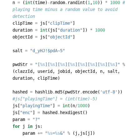
n
=
(
int
(
time
)
-
random
.
randint
(
1
,
10
))
*
1000
# 
playing time minus a random value to avoid 
detection
clipTime
=
js
[
"clipTime"
]
duration
=
int
(
js
[
"duration"
])
*
1000
objectId
=
js
[
"objectId"
]
salt
=
"d_yHJ!$pdA~5"
pwdStr
=
"[
%s
][
%s
][
%s
][
%s
][
%s
][
%s
][
%s
][
%s
]"
%
(
clazzId
,
userid
,
jobid
,
objectId
,
n
,
salt
,
duration
,
clipTime
)
hashed
=
hashlib
.
md5
(
pwdStr
.
encode
(
'utf-8'
))
#js["playingTime"] = (int(time)-5)
js
[
"playingTime"
]
=
int
(
n
/
1000
)
js
[
"enc"
]
=
hashed
.
hexdigest
()
param
=
"?"
for
j
in
js
:
param
+=
"
%s
=
%s
&"
%
(
j
,
js
[
j
])