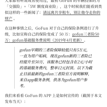
大家都有听说或者使用过，最初 GoFun 的车辆投保的为
「交强险」+「5W 额度商业险」，这个时候我们能看到类
似这样的一些新闻了：
请远离共享租车，别让他夺走你的
财产
。
在这种事情之后，GoFun 对于自己的保险条例进行了升
级，比如宣称自己的保险变成了 50 万：
gofun三者险50
万：gofun基础服务费说明（2019年4月更新）
。
gofun早期的三者险保障较低只有5万元，
一直为用户垢病，现在gofun新的三者险已
经提升至50万，该服务已经包含在2元/小时
的基础服务费内，整单12元封顶。以下为截
止目前最新的gofun三者险官方说明解释，
来自app服务条例，供各为gofun用户参
考。
我们来看看 GoFun 的 APP 上是如何宣传的（截图于本文
发布当天）：