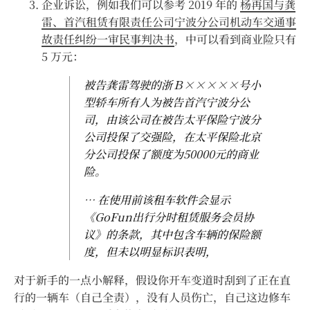
企业诉讼，例如我们可以参考 2019 年的
杨再国与龚
雷、首汽租赁有限责任公司宁波分公司机动车交通事
故责任纠纷一审民事判决书
，中可以看到商业险只有
5 万元：
被告龚雷驾驶的浙Ｂ×××××号小
型轿车所有人为被告首汽宁波分公
司，由该公司在被告太平保险宁波分
公司投保了交强险，在太平保险北京
分公司投保了额度为50000元的商业
险。
… 在使用前该租车软件会显示
《GoFun出行分时租赁服务会员协
议》的条款，其中包含车辆的保险额
度，但未以明显标识表明，
对于新手的一点小解释，假设你开车变道时刮到了正在直
行的一辆车（自己全责），没有人员伤亡，自己这边修车